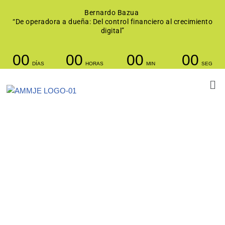
Bernardo Bazua
“De operadora a dueña: Del control financiero al crecimiento
Saltar
digital”
al
contenido
00
00
00
00
DÍAS
HORAS
MIN
SEG