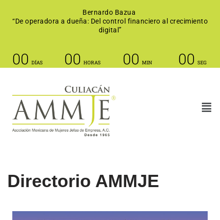
Bernardo Bazua
“De operadora a dueña: Del control financiero al crecimiento
Saltar
digital”
al
contenido
00
00
00
00
DÍAS
HORAS
MIN
SEG
Directorio AMMJE